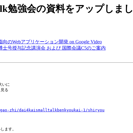
回Smalltalk勉強会の資料をアップしま
ネント指向のWebアプリケーション開発 on Google Video
大学名誉博士号授与記念講演会 および 国際会議C5のご案内
いに

見る

gao-zhi/dai4kaismalltalkbenkyoukai-1/shiryou
します。
