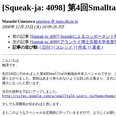
[Squeak-ja: 4098] 第4
Masashi Umezawa
umejava ＠ mars.dti.ne.jp
2008年 12月 23日 (火) 10:09:26 JST
前の記事
[Squeak-ja: 4097] Seasideによるコンポー
次の記事
[Squeak-ja: 4099] アランケイ博士京都
記事の並び順:
[ 日付 ]
[ スレッド ]
[ 件名 ]
[ 著者 ]
こんにちは

梅澤です。

先日19日に行われました第4回Smalltalk勉強会年末スペシャルですが、大
盛り上がりました。普段はあまり来られないような顔ぶれも集まり、まれに
濃さになったと思います。

http://sites.google.com/a/smalltalk-users.jp/home/Home/
少しでも雰囲気が伝わればと思います。

またこのようなスペシャルを定期的に行っていきますので、よろしくお願い