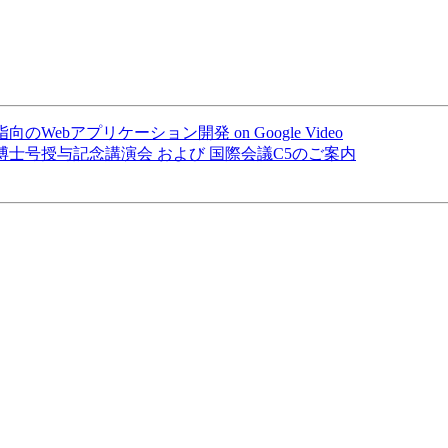
ネント指向のWebアプリケーション開発 on Google Video
大学名誉博士号授与記念講演会 および 国際会議C5のご案内