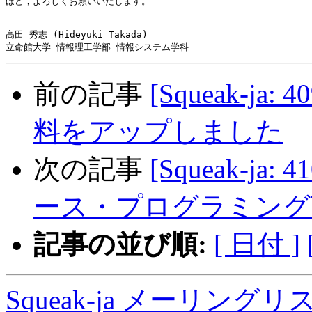
ほど，よろしくお願いいたします。

-- 

高田 秀志 (Hideyuki Takada)

前の記事
[Squeak-ja:
料をアップしました
次の記事
[Squeak-j
ース・プログラミング言語
記事の並び順:
[ 日付 ]
Squeak-ja メーリング