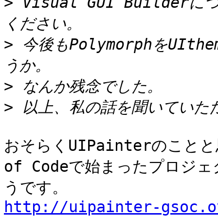
>
 Visual GUI Buil
>
 今後もPolymorphをUI
>
>
おそらくUIPainterのことと思
of Codeで始まったプロ
http://uipainter-gsoc.o