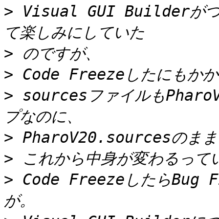
>
 Visual GUI Buil
>
>
>
 sourcesファイルもPha
>
>
>
 Code FreezeしたらB