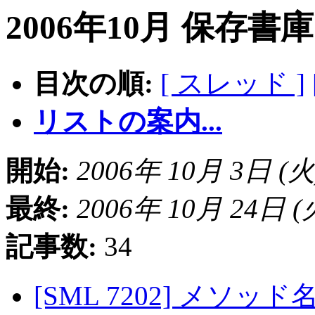
2006年10月 保存書
目次の順:
[ スレッド ]
リストの案内...
開始:
2006年 10月 3日 (火) 
最終:
2006年 10月 24日 (火)
記事数:
34
[SML 7202] メソ