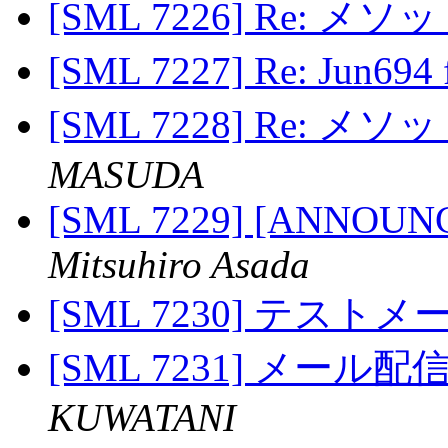
[SML 7226] Re: 
[SML 7227] Re: Jun694 
[SML 7228] Re: 
MASUDA
[SML 7229] [ANNOUNCE]
Mitsuhiro Asada
[SML 7230] テスト
[SML 7231] メー
KUWATANI